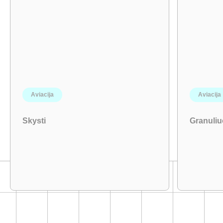
Aviacija
Aviacija
Skysti
Granuliu